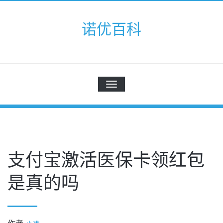
Skip
to
诺优百科
content
切
换
导
航
支付宝激活医保卡领红包
是真的吗