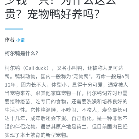
贵？宠物鸭好养吗？
作者
小诺
柯尔鸭是什么？
柯尔鸭（Call duck），又名小叫鸭，还被称为是可达
鸭。鸭科动物，国内一般称为“宠物鸭”，寿命一般是6到
12年，因为长不大，体型小，显得十分可爱，通常被人
当宠物来养。跟其他家庭宠物一样，柯尔鸭饲养时也需
要接种疫苗、吃专门的食物，还需要洗澡和培养良好的
生活习性。它性格温顺，不吵闹、不咬人，寿命最长可
达十几年，成年后还会下蛋、自己孵化，是一种非常不
错的伴侣宠物。虽然其原产地是荷兰，但目前国内已经
实现了本土繁育的新型宠物。