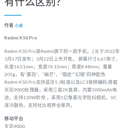
有什么区别？
作者
小诺
Redmi K50 Pro
Redmi K50 Pro是Redmi旗下的一款手机， [3] 于2022年
3月17日发布；3月22日上市开售。 屏幕尺寸6.67英寸，
长度163.1mm；宽度76.15mm；厚度8.48mm；重量
201g，有“墨羽”、“幽芒”、“银迹”“幻镜”四种配色
Redmi K50 Pro支持蓝牙5.3标准以及LC3音频编码,搭载
天玑9000处理器，采用三星2K直屏，内置5000mAh电
池，支持120W秒充 ，采用1亿像素光学防抖相机、VC
液冷散热，支持杜比视界全景声。
移动平台
天玑9000