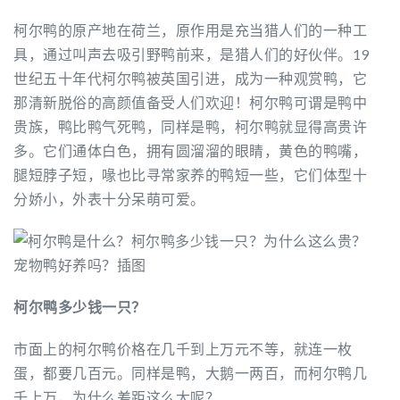
柯尔鸭的原产地在荷兰，原作用是充当猎人们的一种工
具，通过叫声去吸引野鸭前来，是猎人们的好伙伴。19
世纪五十年代柯尔鸭被英国引进，成为一种观赏鸭，它
那清新脱俗的高颜值备受人们欢迎！柯尔鸭可谓是鸭中
贵族，鸭比鸭气死鸭，同样是鸭，柯尔鸭就显得高贵许
多。它们通体白色，拥有圆溜溜的眼睛，黄色的鸭嘴，
腿短脖子短，喙也比寻常家养的鸭短一些，它们体型十
分娇小，外表十分呆萌可爱。
柯尔鸭多少钱一只？
市面上的柯尔鸭价格在几千到上万元不等，就连一枚
蛋，都要几百元。同样是鸭，大鹅一两百，而柯尔鸭几
千上万，为什么差距这么大呢？