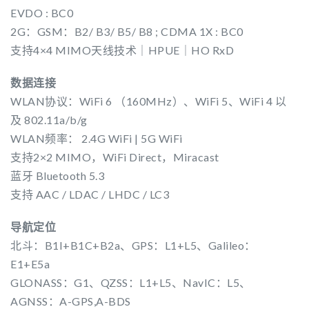
EVDO : BC0
2G：GSM：B2/ B3/ B5/ B8 ; CDMA 1X : BC0
支持4×4 MIMO天线技术｜HPUE｜HO RxD
数据连接
WLAN协议：WiFi 6 （160MHz）、WiFi 5、WiFi 4 以
及 802.11a/b/g
WLAN频率： 2.4G WiFi | 5G WiFi
支持2×2 MIMO，WiFi Direct，Miracast
蓝牙 Bluetooth 5.3
支持 AAC / LDAC / LHDC / LC3
导航定位
北斗：B1I+B1C+B2a、GPS：L1+L5、Galileo：
E1+E5a
GLONASS：G1、QZSS：L1+L5、NavIC：L5、
AGNSS：A-GPS,A-BDS