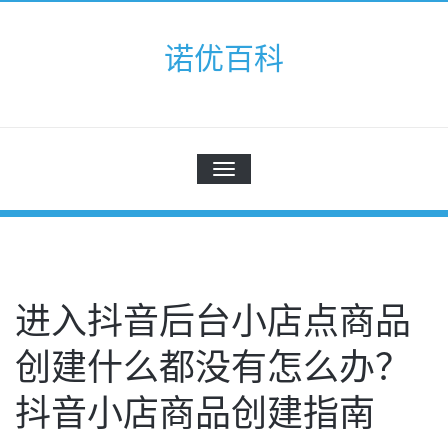
Skip
to
诺优百科
content
切
换
导
航
进入抖音后台小店点商品
创建什么都没有怎么办？
抖音小店商品创建指南