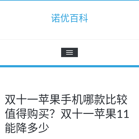
Skip
to
诺优百科
content
切
换
导
航
双十一苹果手机哪款比较
值得购买？双十一苹果11
能降多少