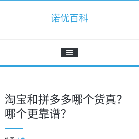
Skip
to
诺优百科
content
切
换
导
航
淘宝和拼多多哪个货真？
哪个更靠谱？