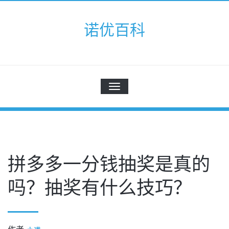
Skip
to
诺优百科
content
切
换
导
航
拼多多一分钱抽奖是真的
吗？抽奖有什么技巧？