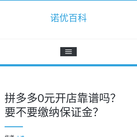
Skip
to
诺优百科
content
切
换
导
航
拼多多0元开店靠谱吗？
要不要缴纳保证金？