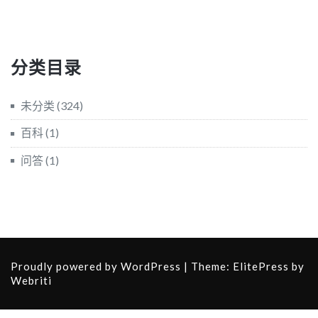
分类目录
未分类
(324)
百科
(1)
问答
(1)
Proudly powered by WordPress
| Theme:
ElitePress
by
Webriti