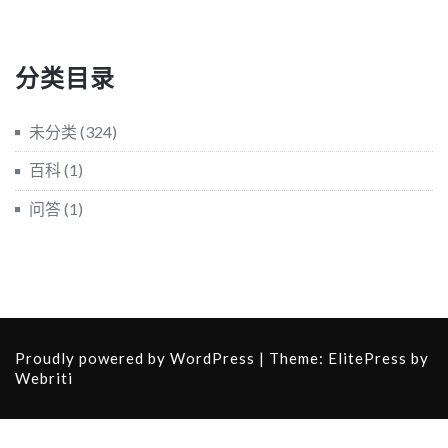
分类目录
未分类
(324)
百科
(1)
问答
(1)
Proudly powered by WordPress
| Theme:
ElitePress
by
Webriti