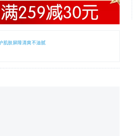
护肌肤屏障清爽不油腻