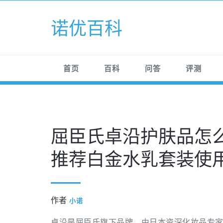
Skip
to
诺优百科
content
首页
百科
问答
评测
屈臣氏卓沿护肤品怎
推荐白金水乳套装使
作者
小诺
卓沿是屈臣氏旗下品牌，由日本资深化妆品专