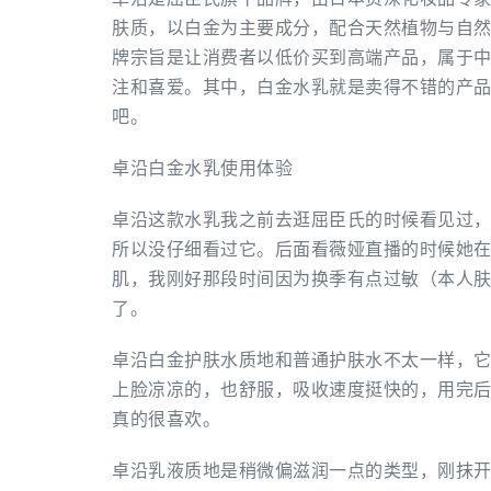
肤质，以白金为主要成分，配合天然植物与自
牌宗旨是让消费者以低价买到高端产品，属于
注和喜爱。其中，白金水乳就是卖得不错的产
吧。
卓沿白金水乳使用体验
卓沿这款水乳我之前去逛屈臣氏的时候看见过
所以没仔细看过它。后面看薇娅直播的时候她
肌，我刚好那段时间因为换季有点过敏（本人
了。
卓沿白金护肤水质地和普通护肤水不太一样，
上脸凉凉的，也舒服，吸收速度挺快的，用完
真的很喜欢。
卓沿乳液质地是稍微偏滋润一点的类型，刚抹