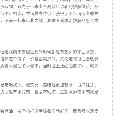
然提取物，致力于带来安全高效且温和的护肤体验。品
中低平价档次，凭借着高性价比获得了不少消费者的关
品，下面一起来以此为例，具体看看卓沿护肤品怎么样
，但是我向来去屈臣氏的时候都是有想买的东西才去，
在推荐这个牌子，价格蛮实惠的，又说这款很适合敏感
肤质夏季混油冬季偏干，当时脸上泛红起皮了），就买
它是啫喱状的，但又比一般啫喱更加轻薄，很好抹开，
后皮肤很有水分感，丝毫不粘腻，这款水的使用感我是
开有点油，按摩拍打之后吸收了就好了，而且吸收速度